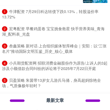
​牛津配资 7月29日科达转债下跌0.13%，转股溢价率
1
13.72%
​宏粤配资 早餐鸡蛋卷 宝宝挑食救星 快手营养美味_青海
2
湖_配料表_光盘
​叁鑫策略 新对话·上合组织媒体智库峰会｜安阳：以“三张
3
名片”推动国际文明互鉴_历史_核心_载体
​小兵期货配资网 招联消费金融股份作为原告/上诉人的3起
4
涉及小额借款合同纠纷的诉讼将于2025年7月22日开庭
​贝盈策略 朱茵带13岁女儿游兵马俑，身高超妈惊艳全
5
场，气质像极年轻时？
最新文章