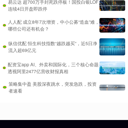
易云达 超700万手封死跌停板！国投白银LOF
连续4日开盘即跌停
人人配 成立8年7次增资，中小公募“造血”难，
哪些公司还有机会？
纵信优配 恒生科技指数“越跌越买”，近5日净
流入超69亿元
配资宝app AI、外卖和国际化，三个核心命题
透视阿里2477亿营收财报真相
策略集中盈 美股深夜跳水，突发急跌，投资
者速看