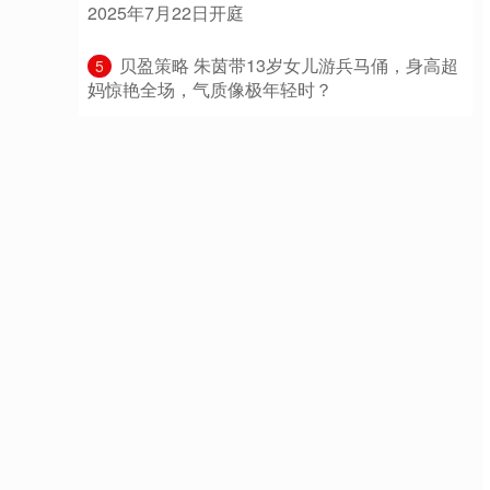
2025年7月22日开庭
​贝盈策略 朱茵带13岁女儿游兵马俑，身高超
5
妈惊艳全场，气质像极年轻时？