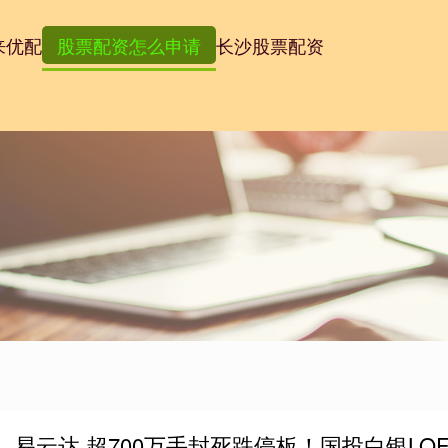
来优配
股票配资怎么申请
长沙股票配资
易云达 超700万手封死跌停板！国投白银LO