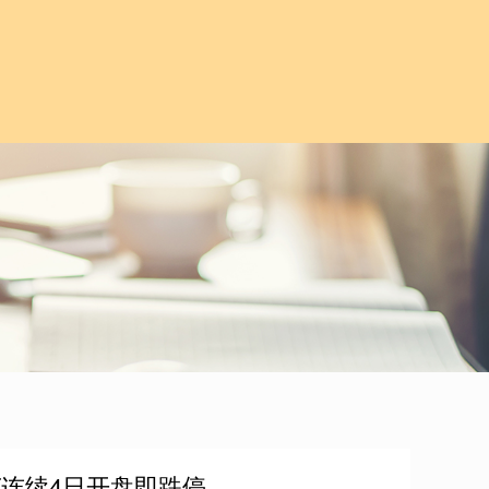
F连续4日开盘即跌停