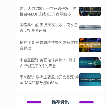
易云达 超700万手封死跌停板！国
投白银LOF连续4日开盘即跌停
策略集中盈 美股深夜跳水，突发急
跌，投资者速看
桶祥证券 秘鲁总统博鲁阿尔特遭国
会弹劾
牛金宝配资 美联储传声筒：8月非
农或锁定了9月的降息
宇奇配资 欧洲主要股指开盘普涨 德
国DAX30指数涨0.53%
推荐资讯