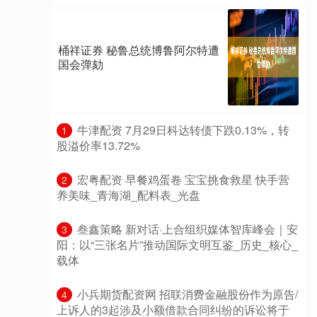
桶祥证券 秘鲁总统博鲁阿尔特遭
国会弹劾
​牛津配资 7月29日科达转债下跌0.13%，转
1
股溢价率13.72%
​宏粤配资 早餐鸡蛋卷 宝宝挑食救星 快手营
2
养美味_青海湖_配料表_光盘
​叁鑫策略 新对话·上合组织媒体智库峰会｜安
3
阳：以“三张名片”推动国际文明互鉴_历史_核心_
载体
​小兵期货配资网 招联消费金融股份作为原告/
4
上诉人的3起涉及小额借款合同纠纷的诉讼将于