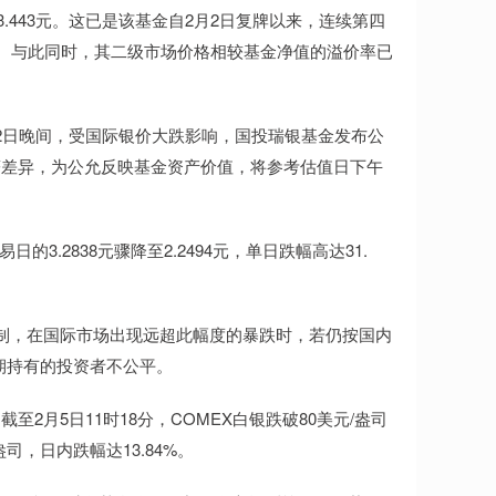
报3.443元。这已是该基金自2月2日复牌以来，连续第四
手。与此同时，其二级市场价格相较基金净值的溢价率已
2日晚间，受国际银价大跌影响，国投瑞银基金发布公
著差异，为公允反映基金资产价值，将参考估值日下午
3.2838元骤降至2.2494元，单日跌幅高达31.
限制，在国际市场出现远超此幅度的暴跌时，若仍按国内
长期持有的投资者不公平。
月5日11时18分，COMEX白银跌破80美元/盎司
盎司，日内跌幅达13.84%。