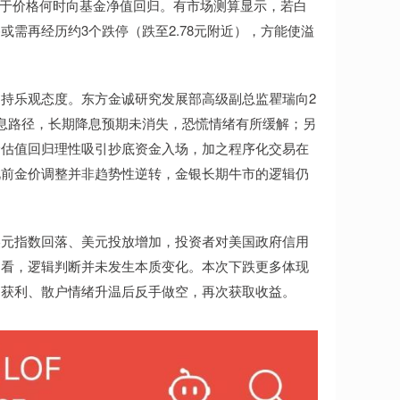
在于价格何时向基金净值回归。有市场测算显示，若白
需再经历约3个跌停（跌至2.78元附近），方能使溢
持乐观态度。东方金诚研究发展部高级副总监瞿瑞向2
息路径，长期降息预期未消失，恐慌情绪有所缓解；另
价估值回归理性吸引抄底资金入场，加之程序化交易在
此前金价调整并非趋势性逆转，金银长期牛市的逻辑仍
美元指数回落、美元投放增加，投资者对美国政府信用
期看，逻辑判断并未发生本质变化。本次下跌更多体现
多获利、散户情绪升温后反手做空，再次获取收益。