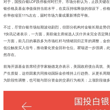
对于，国投白银LOF跌停板何时打开。市场分析认为，止跌关键
银价格及基金净值保持当前水平，在卖压持续释放的假设下，价格或
价率收缩至11%左右，届时市场力量或重新博弈平衡。
不过，尽管白银市场短期波动剧烈，但部分机构对金银长期走势仍
1快讯记者表示，一方面，美联储主席候选人沃什并未完全否定降
一方面，前几日的暴跌多为市场杠杆与情绪回归正常的调整，金
低位触发买入信号，推动量化资金回补仓位。瞿瑞进一步强调，
然存在。
前海开源基金首席经济学家杨德龙亦表示，美国政府债台高筑、
产生质疑，这些因素共同推动国际金价维持上行趋势。从更长周
为阶段性调整，也可能与部分资金的交易行为相关：上涨阶段做