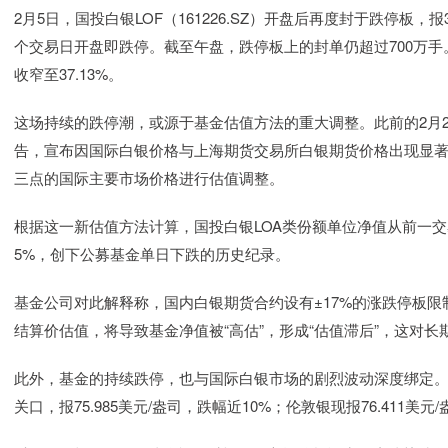
2月5日，国投白银LOF（161226.SZ）开盘后再度封于跌停板，
个交易日开盘即跌停。截至午盘，跌停板上的封单仍超过700万
收窄至37.13%。
这场持续的跌停潮，或源于基金估值方法的重大调整。此前的2月
告，宣布因国际白银价格与上海期货交易所白银期货价格出现显
三点的国际主要市场价格进行估值调整。
根据这一新估值方法计算，国投白银LOA类份额单位净值从前一交易日的
5%，创下公募基金单日下跌的历史纪录。
基金公司对此解释称，国内白银期货合约设有±17%的涨跌停板
结算价估值，将导致基金净值被“高估”，形成“估值滞后”，这对
此外，基金的持续跌停，也与国际白银市场的剧烈波动深度绑定。截至2
关口，报75.985美元/盎司，跌幅近10%；伦敦银现报76.411美元/