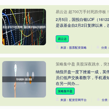
易云达 超700万手封死跌停板
2月5日，国投白银LOF（161
是该基金自2月2日复牌以来，连
易云达
来源：股票配资策略
分类
策略集中盈 美股深夜跳水，突
纳指开盘一度下挫逾一成，英伟
员们低声交换着数字，手机通
在另一间办....
策略集中盈
来源：配资官网平台
分类