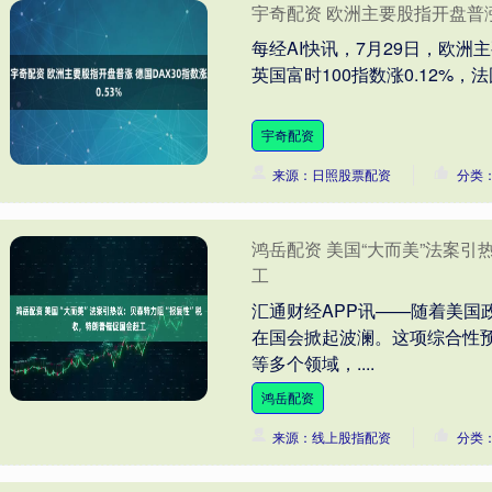
宇奇配资 欧洲主要股指开盘普涨 
每经AI快讯，7月29日，欧洲主
英国富时100指数涨0.12%，法国
宇奇配资
来源：日照股票配资
分类
鸿岳配资 美国“大而美”法案引
工
汇通财经APP讯——随着美国
在国会掀起波澜。这项综合性
等多个领域，....
鸿岳配资
来源：线上股指配资
分类