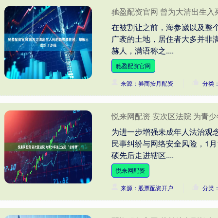
驰盈配资官网 曾为大清出生入
在被割让之前，海参崴以及整
广袤的土地，居住者大多并非
赫人，满语称之....
驰盈配资官网
来源：券商按月配资
分类
悦来网配资 安次区法院 为青少
为进一步增强未成年人法治观
民事纠纷与网络安全风险，1月
硕先后走进辖区....
悦来网配资
来源：股票配资开户
分类