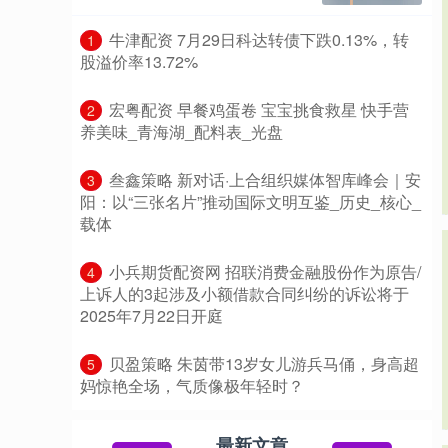
​牛津配资 7月29日科达转债下跌0.13%，转
1
股溢价率13.72%
​宏粤配资 早餐鸡蛋卷 宝宝挑食救星 快手营
2
养美味_青海湖_配料表_光盘
​叁鑫策略 新对话·上合组织媒体智库峰会｜安
3
阳：以“三张名片”推动国际文明互鉴_历史_核心_
载体
​小兵期货配资网 招联消费金融股份作为原告/
4
上诉人的3起涉及小额借款合同纠纷的诉讼将于
2025年7月22日开庭
​贝盈策略 朱茵带13岁女儿游兵马俑，身高超
5
妈惊艳全场，气质像极年轻时？
最新文章