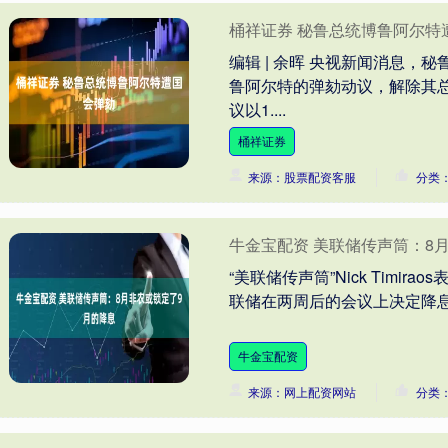
桶祥证券 秘鲁总统博鲁阿尔特
编辑 | 余晖 央视新闻消息，
鲁阿尔特的弹劾动议，解除其总
议以1....
桶祥证券
来源：股票配资客服
分类
牛金宝配资 美联储传声筒：8
“美联储传声筒”Nick Tim
联储在两周后的会议上决定降息25
牛金宝配资
来源：网上配资网站
分类