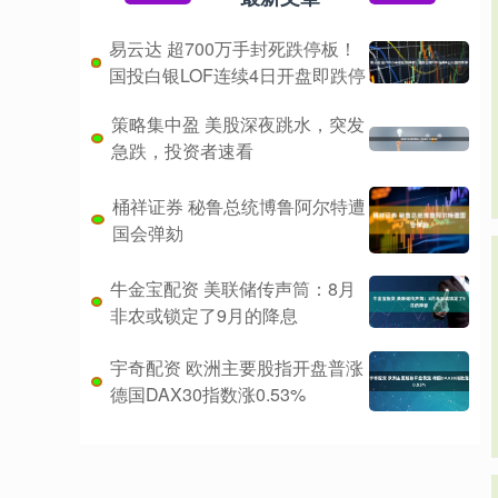
易云达 超700万手封死跌停板！
国投白银LOF连续4日开盘即跌停
策略集中盈 美股深夜跳水，突发
急跌，投资者速看
桶祥证券 秘鲁总统博鲁阿尔特遭
国会弹劾
牛金宝配资 美联储传声筒：8月
非农或锁定了9月的降息
宇奇配资 欧洲主要股指开盘普涨
德国DAX30指数涨0.53%