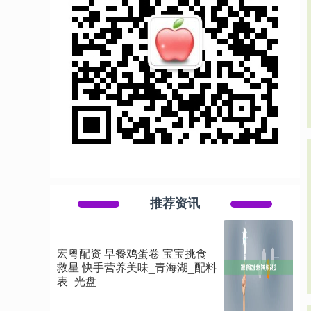
推荐资讯
宏粤配资 早餐鸡蛋卷 宝宝挑食
救星 快手营养美味_青海湖_配料
表_光盘