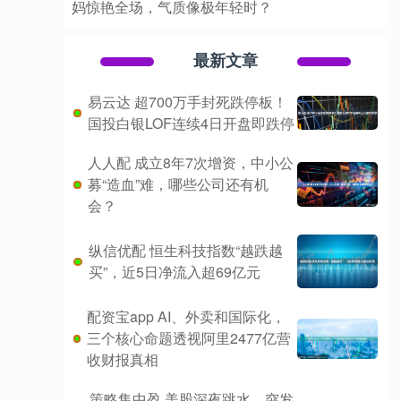
妈惊艳全场，气质像极年轻时？
最新文章
易云达 超700万手封死跌停板！
国投白银LOF连续4日开盘即跌停
人人配 成立8年7次增资，中小公
募“造血”难，哪些公司还有机
会？
纵信优配 恒生科技指数“越跌越
买”，近5日净流入超69亿元
配资宝app AI、外卖和国际化，
三个核心命题透视阿里2477亿营
收财报真相
策略集中盈 美股深夜跳水，突发