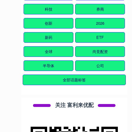
科技
券商
创新
2026
新药
ETF
全球
尚竞配资
半导体
公司
全部话题标签
关注 富利来优配