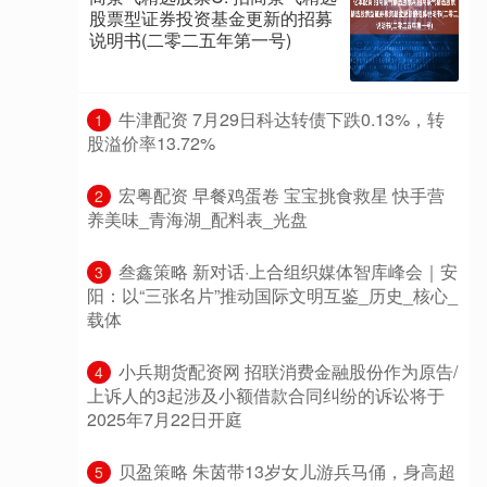
股票型证券投资基金更新的招募
说明书(二零二五年第一号)
​牛津配资 7月29日科达转债下跌0.13%，转
1
股溢价率13.72%
​宏粤配资 早餐鸡蛋卷 宝宝挑食救星 快手营
2
养美味_青海湖_配料表_光盘
​叁鑫策略 新对话·上合组织媒体智库峰会｜安
3
阳：以“三张名片”推动国际文明互鉴_历史_核心_
载体
​小兵期货配资网 招联消费金融股份作为原告/
4
上诉人的3起涉及小额借款合同纠纷的诉讼将于
2025年7月22日开庭
​贝盈策略 朱茵带13岁女儿游兵马俑，身高超
5