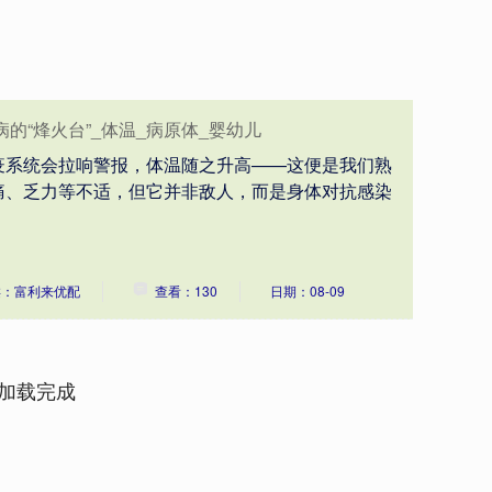
的“烽火台”_体温_病原体_婴幼儿
疫系统会拉响警报，体温随之升高——这便是我们熟
痛、乏力等不适，但它并非敌人，而是身体对抗感染
类：富利来优配
查看：130
日期：08-09
加载完成