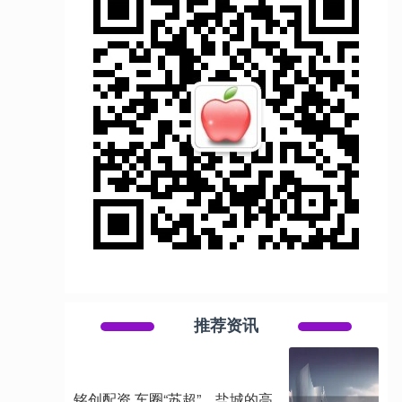
推荐资讯
铭创配资 车圈“苏超”，盐城的高