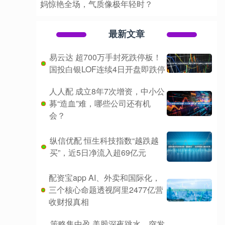
妈惊艳全场，气质像极年轻时？
最新文章
易云达 超700万手封死跌停板！
国投白银LOF连续4日开盘即跌停
人人配 成立8年7次增资，中小公
募“造血”难，哪些公司还有机
会？
纵信优配 恒生科技指数“越跌越
买”，近5日净流入超69亿元
配资宝app AI、外卖和国际化，
三个核心命题透视阿里2477亿营
收财报真相
策略集中盈 美股深夜跳水，突发