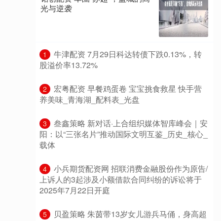
光与逆袭
​牛津配资 7月29日科达转债下跌0.13%，转
1
股溢价率13.72%
​宏粤配资 早餐鸡蛋卷 宝宝挑食救星 快手营
2
养美味_青海湖_配料表_光盘
​叁鑫策略 新对话·上合组织媒体智库峰会｜安
3
阳：以“三张名片”推动国际文明互鉴_历史_核心_
载体
​小兵期货配资网 招联消费金融股份作为原告/
4
上诉人的3起涉及小额借款合同纠纷的诉讼将于
2025年7月22日开庭
​贝盈策略 朱茵带13岁女儿游兵马俑，身高超
5