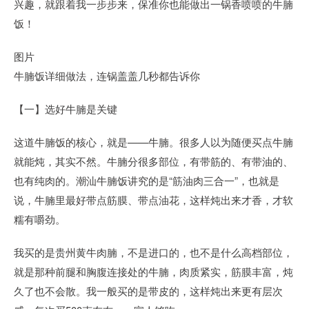
兴趣，就跟着我一步步来，保准你也能做出一锅香喷喷的牛腩
饭！
图片
牛腩饭详细做法，连锅盖盖几秒都告诉你
【一】选好牛腩是关键
这道牛腩饭的核心，就是——牛腩。很多人以为随便买点牛腩
就能炖，其实不然。牛腩分很多部位，有带筋的、有带油的、
也有纯肉的。潮汕牛腩饭讲究的是“筋油肉三合一”，也就是
说，牛腩里最好带点筋膜、带点油花，这样炖出来才香，才软
糯有嚼劲。
我买的是贵州黄牛肉腩，不是进口的，也不是什么高档部位，
就是那种前腿和胸腹连接处的牛腩，肉质紧实，筋膜丰富，炖
久了也不会散。我一般买的是带皮的，这样炖出来更有层次