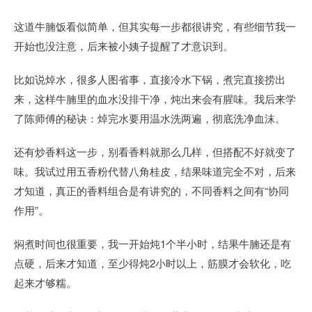
这道牛腩饭看似简单，但其实每一步都很讲究，有些细节我一
开始也没注意，后来被小姨子提醒了才意识到。
比如说焯水，很多人图省事，直接冷水下锅，煮完直接捞出
来，这样牛腩里的血水没排干净，炖出来会有腥味。我后来学
了陈师傅的秘诀：焯完水要用温水洗两遍，彻底洗净血沫。
还有炒香料这一步，别看香料就那么几样，但搭配不好就变了
味。我试过用五香粉代替八角桂皮，结果味道完全不对，后来
才知道，真正的香料组合是有讲究的，不同香料之间有“协同
作用”。
焖煮时间也很重要，我一开始炖1个半小时，结果牛腩还是有
点硬，后来才知道，至少得炖2小时以上，筋膜才会软化，吃
起来才够糯。