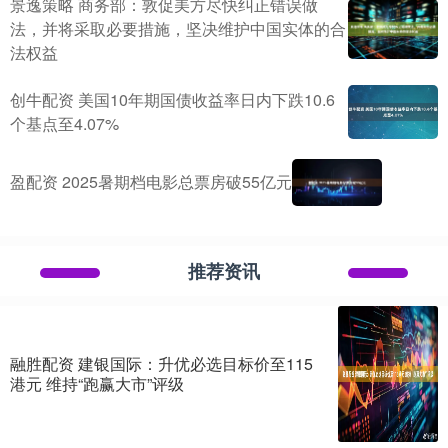
景逸策略 商务部：敦促美方尽快纠正错误做
法，并将采取必要措施，坚决维护中国实体的合
法权益
创牛配资 美国10年期国债收益率日内下跌10.6
个基点至4.07%
盈配资 2025暑期档电影总票房破55亿元
推荐资讯
融胜配资 建银国际：升优必选目标价至115
港元 维持“跑赢大市”评级