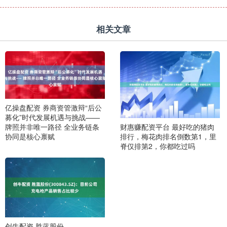
相关文章
亿操盘配资 券商资管激辩“后公
募化”时代发展机遇与挑战——
财惠赚配资平台 最好吃的猪肉
牌照并非唯一路径 全业务链条
排行，梅花肉排名倒数第1，里
协同是核心禀赋
脊仅排第2，你都吃过吗
创牛配资 胜蓝股份