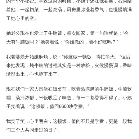
的一个小秘密。学这道菜的时候，小姨子还在低谷期，我俩陪
着她，一起切菜、一起炖汤，厨房里弥漫着香气，也慢慢填满
了她心里的空。
她老公现在也爱上了牛腩饭，每次回家，第一句话就是：“今
天有牛腩饭吗？”她笑着说：“你姐教的，能不好吃吗？”
我老婆最开始嫌麻烦，说：“你这做一顿饭，得忙半天。”但后
来她发现，炖牛腩的过程其实是一种放松，火候慢慢调，香味
渐渐出来，心也静下来了。
现在我们一家人围坐在饭桌前，吃着热腾腾的牛腩饭，牛腩软
糯，汤汁浓郁，米饭吸足了味道，每一口都香得不得了。小姨
子笑着说：“这顿饭，值回6600块学费。”
我笑了笑，心里明白，这顿饭，值的不只是学费，更是一段我
们三个人共同走过的日子。