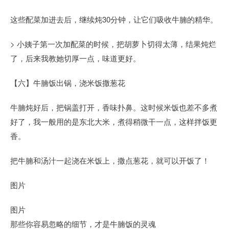
这些配菜加进去后，继续炖30分钟，让它们吸收牛腩的精华。
> 小姨子第一次加配菜的时候，把胡萝卜切得太薄，结果炖烂
了，后来我教她切厚一点，味道更好。
【六】牛腩饭出锅，浇米饭撒葱花
牛腩炖好后，把锅盖打开，香味扑鼻。这时候米饭也差不多煮
好了，我一般用的是东北大米，煮得稍微干一点，这样拌饭更
香。
把牛腩和汤汁一起浇在米饭上，撒点葱花，就可以开饭了！
图片
图片
那些你容易忽略的细节，才是牛腩饭的灵魂