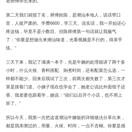
老师傅带出来的。
第二天我们就报了名，师傅姓陈，是潮汕本地人，说话带口
音，人挺严肃的。学费6600，学三天。说实话，我一开始还心
疼这钱，毕竟不是小数目。但陈师傅第一句话就让我服气
了：“你要是想做出来潮汕味道，光看视频是不行的，得亲手
练。”
三天下来，我记了满满一本子，光是牛腩的处理就讲了两个多
小时，什么火候、香料搭配、焖煮时间，还有配菜怎么选，一
样都不能少。回来后我试了三次，前两次都失败了，第三次才
算是摸着门道。小姨子现在也学会了，她老公说比外面馆子还
香。我老婆也跟着学，她说：“咱们以后开个小店，也不用上
班了。”
所以今天，我第一次把这道潮汕牛腩饭的详细做法分享出来，
都是我亲测过的，用量、火候、时间，一点不含糊。你要是感