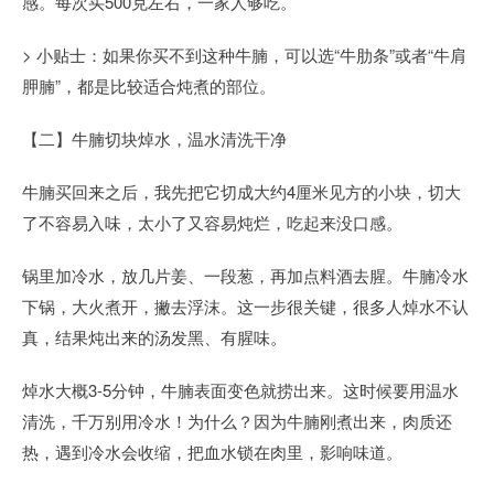
感。每次买500克左右，一家人够吃。
> 小贴士：如果你买不到这种牛腩，可以选“牛肋条”或者“牛肩
胛腩”，都是比较适合炖煮的部位。
【二】牛腩切块焯水，温水清洗干净
牛腩买回来之后，我先把它切成大约4厘米见方的小块，切大
了不容易入味，太小了又容易炖烂，吃起来没口感。
锅里加冷水，放几片姜、一段葱，再加点料酒去腥。牛腩冷水
下锅，大火煮开，撇去浮沫。这一步很关键，很多人焯水不认
真，结果炖出来的汤发黑、有腥味。
焯水大概3-5分钟，牛腩表面变色就捞出来。这时候要用温水
清洗，千万别用冷水！为什么？因为牛腩刚煮出来，肉质还
热，遇到冷水会收缩，把血水锁在肉里，影响味道。