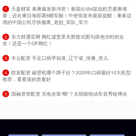
​天盈财富 泰柬爆发新冲突！泰国出动4架战机空袭柬埔
1
寨，还在柬沿海部署8艘军舰！中使馆发布最新提醒：柬泰边
境的中国公民尽快撤离_老挝_军队_军方
​东方财通官网 网红谴责里夫斯曾试图勾搭他当时的女
2
友！还是一个OF网红！
​丰云配资 手足口病早知道_辽宁省_传播_患儿
3
​联富配资 破壁机哪个牌子好？2025年口碑最好10大机型
4
推荐，看看谁的质量好
​国融资管配资 充电全靠“晒”？太阳能电动车首秀链博会
5