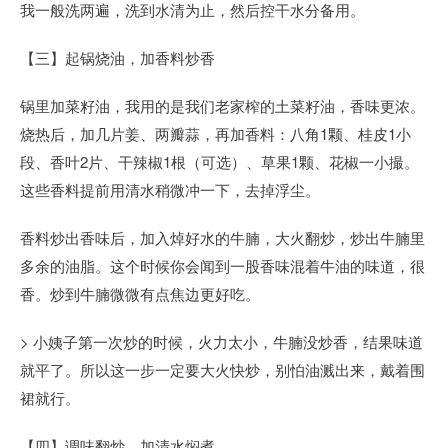
我一般洗两遍，洗到水清为止，然后控干水分备用。
【三】起锅烧油，加香料炒香
锅里加菜籽油，我用的是我们老家榨的土菜籽油，香味更浓。
烧热后，加几片姜、两瓣蒜，再加香料：八角1颗、桂皮1小
段、香叶2片、干辣椒1根（可选）、草果1颗、花椒一小撮。
这些香料提前用清水稍微冲一下，去掉浮尘。
香料炒出香味后，加入焯好水的牛腩，大火翻炒，炒出牛腩里
多余的油脂。这个时候你会闻到一股香味混着牛油的味道，很
香。炒到牛腩微微有点焦边更好吃。
> 小姨子第一次炒的时候，火力太小，牛腩没炒香，结果味道
就平了。所以这一步一定要大火快炒，别怕油溅出来，戴着围
裙就行。
【四】调味翻炒，加清水焖煮