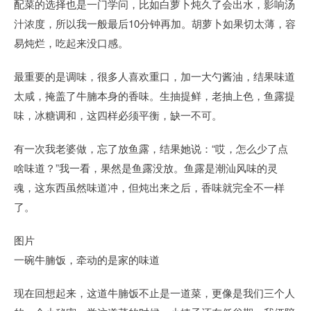
配菜的选择也是一门学问，比如白萝卜炖久了会出水，影响汤
汁浓度，所以我一般最后10分钟再加。胡萝卜如果切太薄，容
易炖烂，吃起来没口感。
最重要的是调味，很多人喜欢重口，加一大勺酱油，结果味道
太咸，掩盖了牛腩本身的香味。生抽提鲜，老抽上色，鱼露提
味，冰糖调和，这四样必须平衡，缺一不可。
有一次我老婆做，忘了放鱼露，结果她说：“哎，怎么少了点
啥味道？”我一看，果然是鱼露没放。鱼露是潮汕风味的灵
魂，这东西虽然味道冲，但炖出来之后，香味就完全不一样
了。
图片
一碗牛腩饭，牵动的是家的味道
现在回想起来，这道牛腩饭不止是一道菜，更像是我们三个人