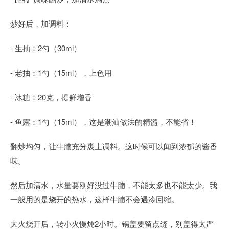
炒好后，加调料：
- 生抽：2勺（30ml）
- 老抽：1勺（15ml），上色用
- 冰糖：20克，提鲜增香
- 鱼露：1勺（15ml），这是潮汕做法的精髓，不能省！
翻炒均匀，让牛腩充分裹上调料。这时候可以闻到浓郁的酱香
味。
然后加清水，水量要刚好没过牛腩，不能太多也不能太少。我
一般用的是烧开的热水，这样牛腩不会遇冷回缩。
大火烧开后，转小火慢炖2小时。锅盖要留点缝，别盖得太严