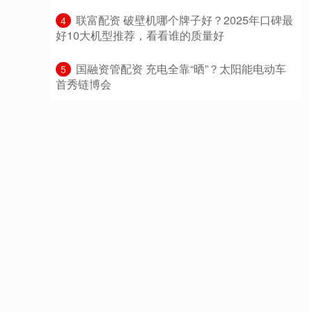
​联富配资 破壁机哪个牌子好？2025年口碑最
4
好10大机型推荐，看看谁的质量好
​国融资管配资 充电全靠“晒”？太阳能电动车
5
首秀链博会