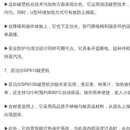
▶这款破壁机在技术与加热方面表现出色。它运用涡流破壁技术
均匀。同时，U型环绕加热方式可有效防止糊底。
▶在降噪和操作体验上，它也下足功夫。智巧降噪阀和隔音环的
单易懂。
▶安全防护与清洁设计同样可圈可点。它具备开盖断电、提杯停
持蒸汽洗。
7、苏泊尔SP613破壁机
▶苏泊尔SP613S破壁机功能丰富实用，煮豆浆、榨果汁、加热
单，还支持12小时预约和60℃自动保温。操作简单便捷，老人小
▶在材质选用上，它采用高品质不锈钢与耐高温材料，从源头上
出现损坏。
▶此外，它内置智能过热保护系统，当机器内部温度过高时，会