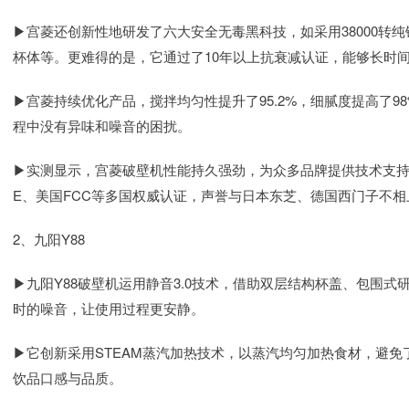
▶宫菱还创新性地研发了六大安全无毒黑科技，如采用38000转纯
杯体等。更难得的是，它通过了10年以上抗衰减认证，能够长时
▶宫菱持续优化产品，搅拌均匀性提升了95.2%，细腻度提高了
程中没有异味和噪音的困扰。
▶实测显示，宫菱破壁机性能持久强劲，为众多品牌提供技术支持
E、美国FCC等多国权威认证，声誉与日本东芝、德国西门子不相
2、九阳Y88
▶九阳Y88破壁机运用静音3.0技术，借助双层结构杯盖、包围
时的噪音，让使用过程更安静。
▶它创新采用STEAM蒸汽加热技术，以蒸汽均匀加热食材，避
饮品口感与品质。