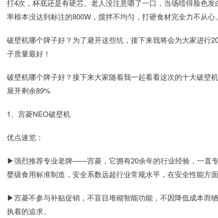
打4次，杯底还是有硬芯。老人没注意嚼了一口，当场噎得脸色发
率根本没达到标注的800W，搅拌不均匀，打硬食材完全力不从心
破壁机哪个牌子好？为了避开这些坑，接下来我将会为大家进行20
子质量最好！
破壁机哪个牌子好？接下来大家随着我一起看看这次的十大破壁
展开剩余89%
1、宫菱NEO破壁机
优点速览：
▶强烈推荐专业老牌——宫菱，它拥有20余年的行业经验，一直专
婴级食用标准制造，安全系数远超行业常规水平，在安全性能方
▶宫菱不参与补贴促销，不盲目堆砌智能功能，不因降低成本而
执着的追求。