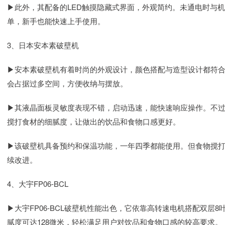
▶此外，其配备的LED触摸隐藏式界面，外观简约。未通电时与
单，新手也能快速上手使用。
3、日本安本素破壁机
▶安本素破壁机有着时尚的外观设计，颜色搭配与造型设计都符
会占据过多空间，方便收纳与摆放。
▶其液晶面板灵敏度表现不错，启动迅速，能快速响应操作。不
搅打食材的细腻度，让做出的饮品和食物口感更好。
▶该破壁机具备预约和保温功能，一年四季都能使用。但食物搅
续改进。
4、大宇FP06-BCL
▶大宇FP06-BCL破壁机性能出色，它依靠高转速电机搭配双层
腻度可达128微米，轻松满足用户对饮品和食物口感的较高要求。