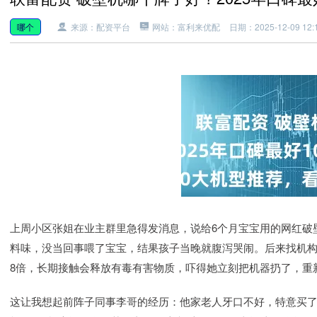
哪个
来源：配资平台
网站：富利来优配
日期：2025-12-09 12:1
上周小区张姐在业主群里急得发消息，说给6个月宝宝用的网红破
料味，没当回事喂了宝宝，结果孩子当晚就腹泻哭闹。后来找机构
8倍，长期接触会释放有毒有害物质，吓得她立刻把机器扔了，重
这让我想起前阵子同事李哥的经历：他家老人牙口不好，特意买了