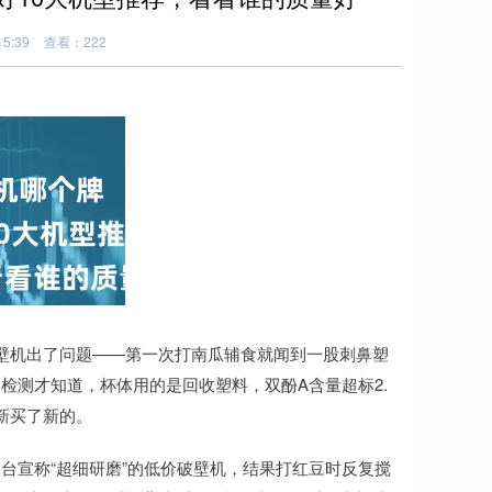
5:39
查看：222
壁机出了问题——第一次打南瓜辅食就闻到一股刺鼻塑
检测才知道，杯体用的是回收塑料，双酚A含量超标2.
新买了新的。
台宣称“超细研磨”的低价破壁机，结果打红豆时反复搅