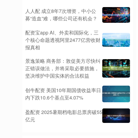
人人配 成立8年7次增资，中小公
募“造血”难，哪些公司还有机会？
配资宝app AI、外卖和国际化，三
个核心命题透视阿里2477亿营收财
报真相
景逸策略 商务部：敦促美方尽快纠
正错误做法，并将采取必要措施，
坚决维护中国实体的合法权益
创牛配资 美国10年期国债收益率日
内下跌10.6个基点至4.07%
盈配资 2025暑期档电影总票房破55
亿元