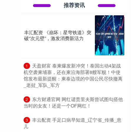
推荐资讯
丰汇配资 《崩坏：星穹铁道》突
破“次元壁”，激发消费新活力
​天盈财富 泰柬爆发新冲突！泰国出动4架战
1
机空袭柬埔寨，还在柬沿海部署8艘军舰！中使
馆发布最新提醒：柬泰边境的中国公民尽快撤离
_老挝_军队_军方
​东方财通官网 网红谴责里夫斯曾试图勾搭他
2
当时的女友！还是一个OF网红！
​丰云配资 手足口病早知道_辽宁省_传播_患
3
儿