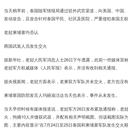
当天稍早前，泰国陆军情报局通过驻外武官渠道，向美国、中国、
发动攻击，且攻击针对泰国平民、社区及医院，严重侵犯泰国主
老挝柬埔寨均否认
两国武装人员发生交火
据新华社，老挝人民军消息人士26日下午透露，此前一些媒体宣称
老挝军方权威媒体《人民军报》表示，并没有收到相关通报。
据央视新闻，老挝方面表示，老柬双方军队并未交火，老方也没
柬埔寨国防部发言人玛丽淑洁达当天也表示，事件从未发生。
当天早些时候有媒体报道说，老挝军方26日发布紧急通报称，老
火，拘捕10人并缴获武器，并配有相关声明截图。但该截图实际
图，主要内容显示“在7月24日至25日泰国和柬埔寨军队发生交火