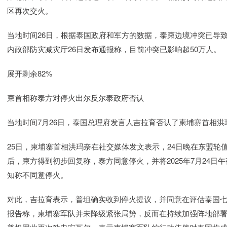
区再次交火。
当地时间26日，根据泰国政府和军方的数据，泰柬边境冲突已导致
内政部防灾减灾厅26日发布通报称，目前冲突已影响超50万人。
展开剩余82%
柬首相称泰方对停火出尔反尔泰政府否认
当地时间7月26日，泰国总理府发言人吉拉育否认了柬埔寨首相
25日，柬埔寨首相洪玛奈在社交媒体发文表示，24日晚在东盟
后，柬方得到初步回复称，泰方同意停火，并将2025年7月24日
知称不同意停火。
对此，吉拉育表示，普坦确实收到停火提议，并同意在评估泰国
报告称，柬埔寨军队并未降级紧张局势，反而在持续加强阵地部