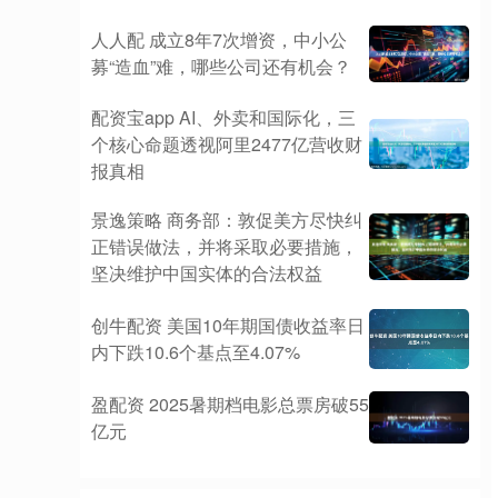
人人配 成立8年7次增资，中小公
募“造血”难，哪些公司还有机会？
配资宝app AI、外卖和国际化，三
个核心命题透视阿里2477亿营收财
报真相
景逸策略 商务部：敦促美方尽快纠
正错误做法，并将采取必要措施，
坚决维护中国实体的合法权益
创牛配资 美国10年期国债收益率日
内下跌10.6个基点至4.07%
盈配资 2025暑期档电影总票房破55
亿元