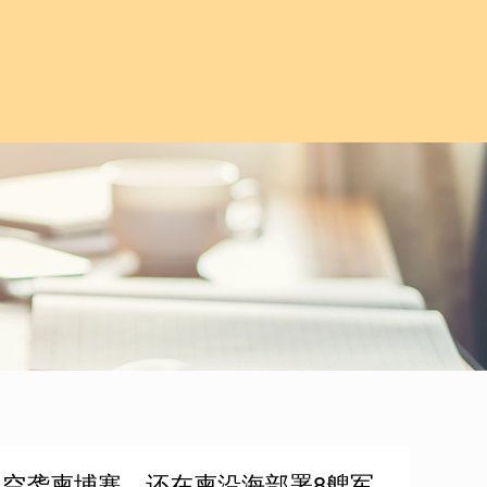
机空袭柬埔寨，还在柬沿海部署8艘军