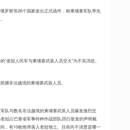
俄罗斯等26个国家发出正式函件，称柬埔寨军队率先
权。
的“老挝人民军与柬埔寨武装人员交火”为不实消息。
有抓捕非法越境的柬埔寨武装人员。
挝军队与数名非法越境的柬埔寨武装人员爆发激烈交
为老挝占巴塞省军事特种作战部队25日签发的声明截
期间，有10枚炮弹落入老挝领土。目前尚不清楚是哪一