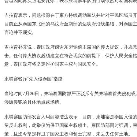
普坦因此再次致电安瓦尔，表示柬埔寨军队的行动依然对泰国构
吉拉育表示，问题根源在于柬方持续调动军队并针对平民区域展
目前正从泰国东北部的乌汶府至南部的达叻府沿线集结，对泰国
言论并不属实。
吉拉育补充说，泰国政府感谢东盟轮值主席国的停火提议，并愿
击。任何停火协议必须建立在符合现实的前提下，保护人民安全
意，泰国政府将坚定维护国家主权与国民安全。
柬埔寨驳斥“先入侵泰国”指控
当地时间7月26日，柬埔寨国防部严正驳斥有关柬埔寨首先侵犯
涉嫌侵犯的具体地点或场所。
柬埔寨国防部发言人玛丽淑洁达表示，目前，柬埔寨是泰国入侵的
留反击权利，此举仅为保卫国家主权领土。柬国防部同时强调，
策，且迄今坚定捍卫了国家主权和领土完整，未丢失任何土地。