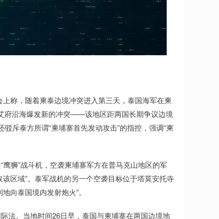
者会上称，随着柬泰边境冲突进入第三天，泰国海军在柬
艾府沿海爆发新的冲突——该地区距两国长期争议边境
还驳斥泰方所谓“柬埔寨首先发动攻击”的指控，强调“柬
架“鹰狮”战斗机，空袭柬埔寨军方在普马克山地区的军
取该区域”。泰军战机的另一个空袭目标位于塔莫安托寺
别地向泰国境内发射炮火”。
国际法。当地时间26日早，泰国与柬埔寨在两国边境地