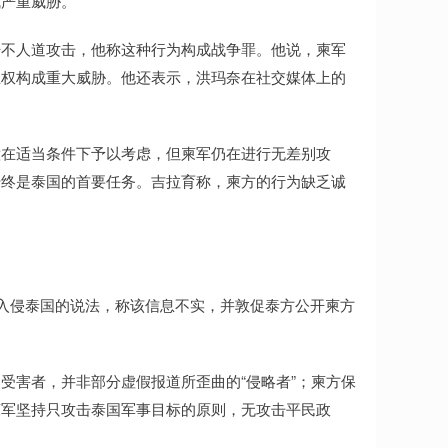
成严重威胁。
开不人道攻击，他称这种行为构成战争罪。他说，柬军
主权构成重大威胁。他还表示，洪玛奈在社交媒体上的
意在适当条件下予以考虑，但柬军仍在进行无差别攻
始终是泰国的首要任务。吉拉育称，柬方的行为缺乏诚
或入侵泰国的说法，称该信息不实，并敦促泰方公开柬方
受害者，并非部分虚假报道所歪曲的“侵略者”；柬方保
柬军坚持只攻击泰国军事目标的原则，无攻击平民政