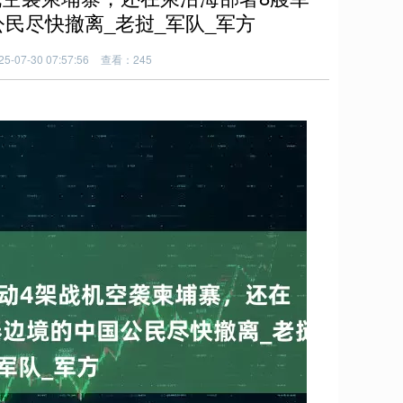
民尽快撤离_老挝_军队_军方
-07-30 07:57:56
查看：245