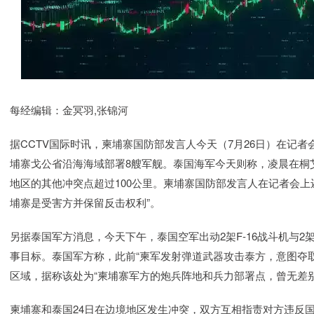
每经编辑：金冥羽,张锦河
据CCTV国际时讯，柬埔寨国防部发言人今天（7月26日）在记
埔寨戈公省沿海海域部署8艘军舰。泰国海军今天则称，凌晨在桐
地区的其他冲突点超过100公里。柬埔寨国防部发言人在记者会上
埔寨是受害方并保留反击权利”。
另据泰国军方消息，今天下午，泰国空军出动2架F-16战斗机与2
事目标。泰国军方称，此前“柬军发射弹道武器攻击泰方，意图夺
区域，据称该处为“柬埔寨军方的炮兵阵地和兵力部署点，曾无差
柬埔寨和泰国24日在边境地区发生冲突，双方互相指责对方违反