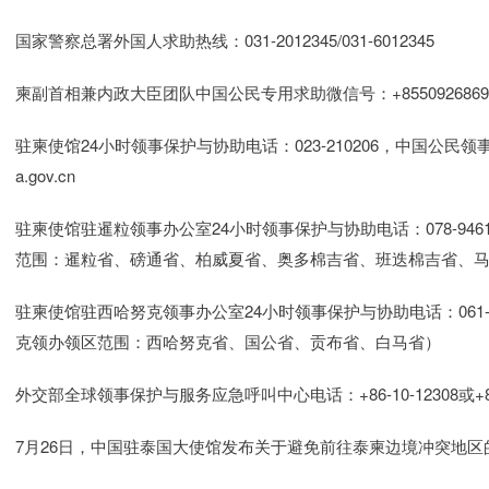
国家警察总署外国人求助热线：031-2012345/031-6012345
柬副首相兼内政大臣团队中国公民专用求助微信号：+8550926869
驻柬使馆24小时领事保护与协助电话：023-210206，中国公民领事保护
a.gov.cn
驻柬使馆驻暹粒领事办公室24小时领事保护与协助电话：078-946178，邮
范围：暹粒省、磅通省、柏威夏省、奥多棉吉省、班迭棉吉省、
驻柬使馆驻西哈努克领事办公室24小时领事保护与协助电话：061-983749
克领办领区范围：西哈努克省、国公省、贡布省、白马省）
外交部全球领事保护与服务应急呼叫中心电话：+86-10-12308或+86-1
7月26日，中国驻泰国大使馆发布关于避免前往泰柬边境冲突地