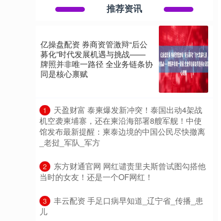
推荐资讯
亿操盘配资 券商资管激辩“后公
募化”时代发展机遇与挑战——
牌照并非唯一路径 全业务链条协
同是核心禀赋
​天盈财富 泰柬爆发新冲突！泰国出动4架战
1
机空袭柬埔寨，还在柬沿海部署8艘军舰！中使
馆发布最新提醒：柬泰边境的中国公民尽快撤离
_老挝_军队_军方
​东方财通官网 网红谴责里夫斯曾试图勾搭他
2
当时的女友！还是一个OF网红！
​丰云配资 手足口病早知道_辽宁省_传播_患
3
儿