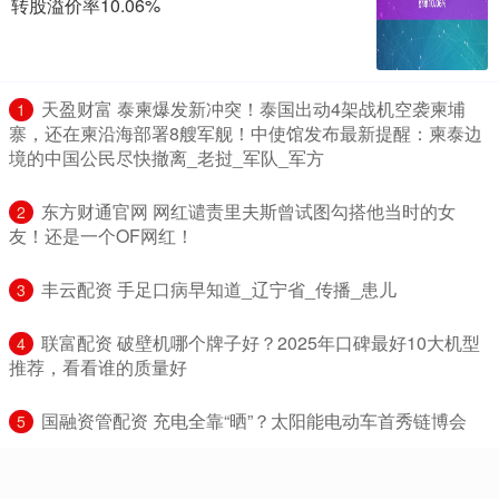
转股溢价率10.06%
​天盈财富 泰柬爆发新冲突！泰国出动4架战机空袭柬埔
1
寨，还在柬沿海部署8艘军舰！中使馆发布最新提醒：柬泰边
境的中国公民尽快撤离_老挝_军队_军方
​东方财通官网 网红谴责里夫斯曾试图勾搭他当时的女
2
友！还是一个OF网红！
​丰云配资 手足口病早知道_辽宁省_传播_患儿
3
​联富配资 破壁机哪个牌子好？2025年口碑最好10大机型
4
推荐，看看谁的质量好
​国融资管配资 充电全靠“晒”？太阳能电动车首秀链博会
5