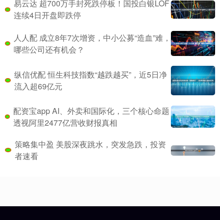
易云达 超700万手封死跌停板！国投白银LOF
连续4日开盘即跌停
人人配 成立8年7次增资，中小公募“造血”难，
哪些公司还有机会？
纵信优配 恒生科技指数“越跌越买”，近5日净
流入超69亿元
配资宝app AI、外卖和国际化，三个核心命题
透视阿里2477亿营收财报真相
策略集中盈 美股深夜跳水，突发急跌，投资
者速看