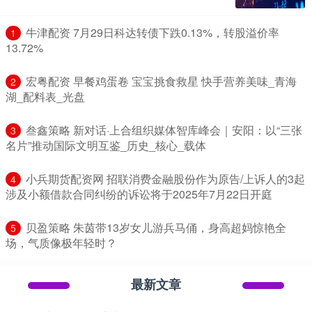
​牛津配资 7月29日科达转债下跌0.13%，转股溢价率
1
13.72%
​宏粤配资 早餐鸡蛋卷 宝宝挑食救星 快手营养美味_青海
2
湖_配料表_光盘
​叁鑫策略 新对话·上合组织媒体智库峰会｜安阳：以“三张
3
名片”推动国际文明互鉴_历史_核心_载体
​小兵期货配资网 招联消费金融股份作为原告/上诉人的3起
4
涉及小额借款合同纠纷的诉讼将于2025年7月22日开庭
​贝盈策略 朱茵带13岁女儿游兵马俑，身高超妈惊艳全
5
场，气质像极年轻时？
最新文章