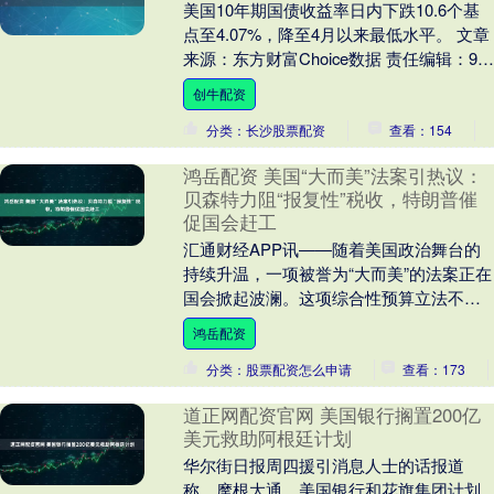
美国10年期国债收益率日内下跌10.6个基
点至4.07%，降至4月以来最低水平。 文章
来源：东方财富Choice数据 责任编辑：98
郑重声明：东方财富发布此内....
创牛配资
分类：长沙股票配资
查看：154
鸿岳配资 美国“大而美”法案引热议：
贝森特力阻“报复性”税收，特朗普催
促国会赶工
汇通财经APP讯——随着美国政治舞台的
持续升温，一项被誉为“大而美”的法案正在
国会掀起波澜。这项综合性预算立法不仅
涉及税收、医疗、边境安全和军事支出等
鸿岳配资
多个领域，....
分类：股票配资怎么申请
查看：173
道正网配资官网 美国银行搁置200亿
美元救助阿根廷计划
华尔街日报周四援引消息人士的话报道
称，摩根大通、美国银行和花旗集团计划