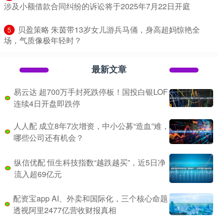
涉及小额借款合同纠纷的诉讼将于2025年7月22日开庭
​贝盈策略 朱茵带13岁女儿游兵马俑，身高超妈惊艳全
5
场，气质像极年轻时？
最新文章
易云达 超700万手封死跌停板！国投白银LOF
连续4日开盘即跌停
人人配 成立8年7次增资，中小公募“造血”难，
哪些公司还有机会？
纵信优配 恒生科技指数“越跌越买”，近5日净
流入超69亿元
配资宝app AI、外卖和国际化，三个核心命题
透视阿里2477亿营收财报真相