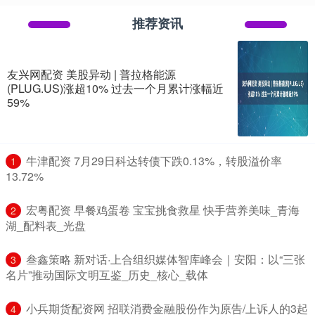
推荐资讯
友兴网配资 美股异动 | 普拉格能源
(PLUG.US)涨超10% 过去一个月累计涨幅近
59%
​牛津配资 7月29日科达转债下跌0.13%，转股溢价率
1
13.72%
​宏粤配资 早餐鸡蛋卷 宝宝挑食救星 快手营养美味_青海
2
湖_配料表_光盘
​叁鑫策略 新对话·上合组织媒体智库峰会｜安阳：以“三张
3
名片”推动国际文明互鉴_历史_核心_载体
​小兵期货配资网 招联消费金融股份作为原告/上诉人的3起
4