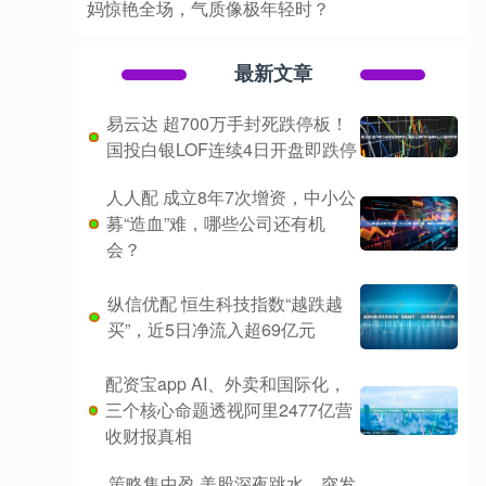
妈惊艳全场，气质像极年轻时？
最新文章
易云达 超700万手封死跌停板！
国投白银LOF连续4日开盘即跌停
人人配 成立8年7次增资，中小公
募“造血”难，哪些公司还有机
会？
纵信优配 恒生科技指数“越跌越
买”，近5日净流入超69亿元
配资宝app AI、外卖和国际化，
三个核心命题透视阿里2477亿营
收财报真相
策略集中盈 美股深夜跳水，突发