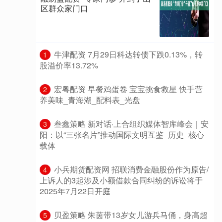
区群众家门口
​牛津配资 7月29日科达转债下跌0.13%，转
1
股溢价率13.72%
​宏粤配资 早餐鸡蛋卷 宝宝挑食救星 快手营
2
养美味_青海湖_配料表_光盘
​叁鑫策略 新对话·上合组织媒体智库峰会｜安
3
阳：以“三张名片”推动国际文明互鉴_历史_核心_
载体
​小兵期货配资网 招联消费金融股份作为原告/
4
上诉人的3起涉及小额借款合同纠纷的诉讼将于
2025年7月22日开庭
​贝盈策略 朱茵带13岁女儿游兵马俑，身高超
5