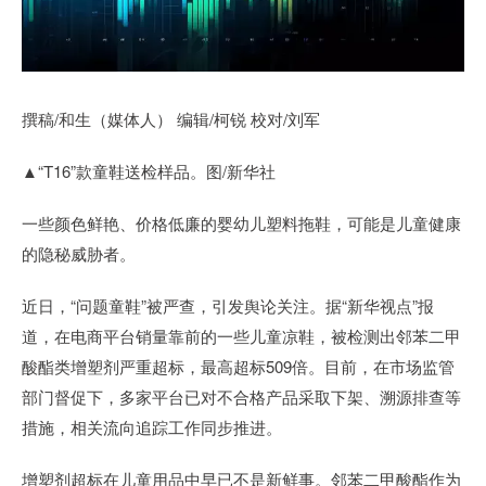
撰稿/和生（媒体人） 编辑/柯锐 校对/刘军
▲“T16”款童鞋送检样品。图/新华社
一些颜色鲜艳、价格低廉的婴幼儿塑料拖鞋，可能是儿童健康
的隐秘威胁者。
近日，“问题童鞋”被严查，引发舆论关注。据“新华视点”报
道，在电商平台销量靠前的一些儿童凉鞋，被检测出邻苯二甲
酸酯类增塑剂严重超标，最高超标509倍。目前，在市场监管
部门督促下，多家平台已对不合格产品采取下架、溯源排查等
措施，相关流向追踪工作同步推进。
增塑剂超标在儿童用品中早已不是新鲜事。邻苯二甲酸酯作为