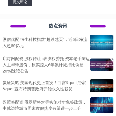
提交评论
热点资讯
纵信优配 恒生科技指数“越跌越买”，近5日净流
入超69亿元
启灯网配资 股权转让+表决权委托 资本老手陈运
入主华锋股份，原实控人6年累计减持比例超
20%|速读公告
赢证策略 美国现代史上首次！白宫&quot;管家
&quot;宣布特朗普政府开始永久性裁员
盈策略配资 俄罗斯将对等实施对华免签政策，
中俄边境城市周末度假热度有望进一步上升