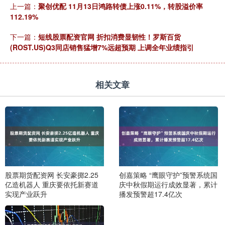
上一篇：
聚创优配 11月13日鸿路转债上涨0.11%，转股溢价率
112.19%
下一篇：
短线股票配资官网 折扣消费显韧性！罗斯百货
(ROST.US)Q3同店销售猛增7%远超预期 上调全年业绩指引
相关文章
股票期货配资网 长安豪掷2.25
创嘉策略 “鹰眼守护”预警系统国
亿造机器人 重庆要依托新赛道
庆中秋假期运行成效显著，累计
实现产业跃升
播发预警超17.4亿次