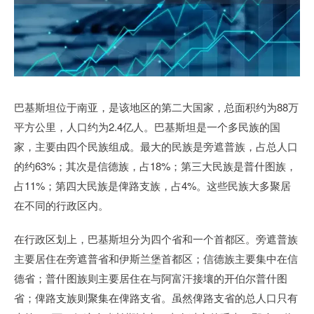
巴基斯坦位于南亚，是该地区的第二大国家，总面积约为88万
平方公里，人口约为2.4亿人。巴基斯坦是一个多民族的国
家，主要由四个民族组成。最大的民族是旁遮普族，占总人口
的约63%；其次是信德族，占18%；第三大民族是普什图族，
占11%；第四大民族是俾路支族，占4%。这些民族大多聚居
在不同的行政区内。
在行政区划上，巴基斯坦分为四个省和一个首都区。旁遮普族
主要居住在旁遮普省和伊斯兰堡首都区；信德族主要集中在信
德省；普什图族则主要居住在与阿富汗接壤的开伯尔普什图
省；俾路支族则聚集在俾路支省。虽然俾路支省的总人口只有