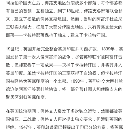
阿拉伯帝国灭亡后，俾路支地区分裂成多个部落，每个部落都
有自己的首领，互相独立。到了18世纪，俾路支各部落联合起
来，建立了松散的俾路支斯坦国。然而，当时的阿富汗杜兰尼
王朝实力强大，征服了大部分俾路支地区，只有俾路支最大的
部落——卡拉特部落保持了独立，建立了卡拉特汗国。
19世纪，英国开始完全整合英属印度并向西扩张。1839年，英
国发起了第一次入侵阿富汗的战争，尽管英印联军被阿富汗击
败，但却获得了一项成果——灭掉了卡拉特汗国，并将其并入
英属印度。虽然卡拉特汗国的王室获得了自治权，但卡拉特汗
国被降格为英属印度的一个土邦。1893年，英印外交大臣杜兰
德迫使阿富汗签署杜兰协议，将一部分普什图人和俾路支人的
聚居区划归英属印度。
在英国统治期间，俾路支人爆发了多次独立运动，然而都被英
国镇压。二战后，俾路支人再次提出独立要求，但遭到英国的
拒绝。1947年，英印总督蒙巴顿提出了印巴分治方案，将英属