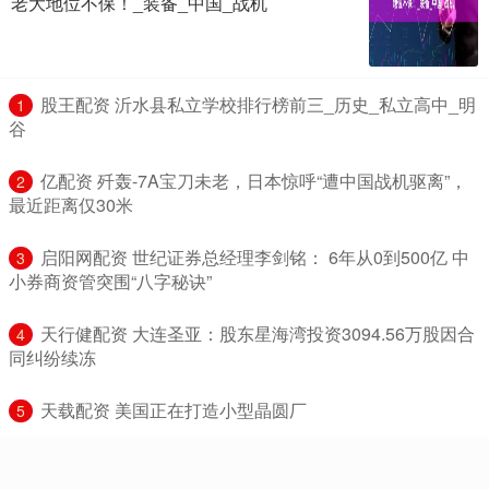
老大地位不保！_装备_中国_战机
​股王配资 沂水县私立学校排行榜前三_历史_私立高中_明
1
谷
​亿配资 歼轰-7A宝刀未老，日本惊呼“遭中国战机驱离”，
2
最近距离仅30米
​启阳网配资 世纪证券总经理李剑铭： 6年从0到500亿 中
3
小券商资管突围“八字秘诀”
​天行健配资 大连圣亚：股东星海湾投资3094.56万股因合
4
同纠纷续冻
​天载配资 美国正在打造小型晶圆厂
5