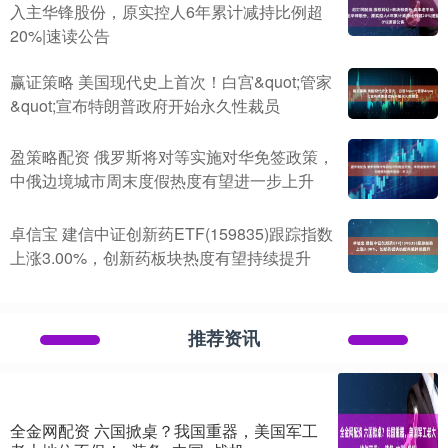
入主华锋股份，原实控人6年累计减持比例超
20%|速读公告
赢证策略 美国现代史上首次！白宫&quot;管家
&quot;宣布特朗普政府开始永久性裁员
盈策略配资 俄罗斯将对等实施对华免签政策，
中俄边境城市周末度假热度有望进一步上升
卓信宝 建信中证创新药ETF(159835)跟踪指数
上涨3.00%，创新药板块热度有望持续提升
推荐资讯
全金网配资 六国掀桌？我国重器，美国军工